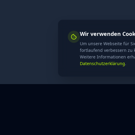
Wir verwenden Cook
Um unsere Webseite für Si
fortlaufend verbessern zu
Weitere Informationen erha
Datenschutzerklärung
.
Was Amazon, Google und Microsoft mich über skalierba
spricht Robert Roth mit Felix Petzel über seine Erfahrungen in gl