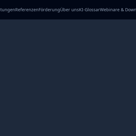
stungen
Referenzen
Förderung
Über uns
KI-Glossar
Webinare & Down