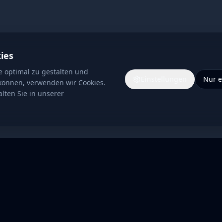
ies
e optimal zu gestalten und
Einstellungen
Nur e
 können, verwenden wir Cookies.
lten Sie in unserer
re Kundengewinnungssysteme gelehrt haben
JETZT HÖ
obalen Tech-Konzernen.